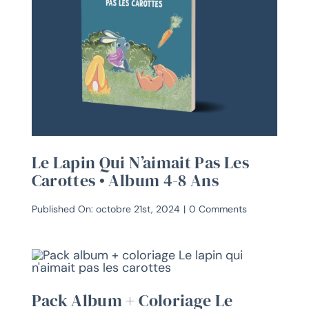
Le Lapin Qui N’aimait Pas Les
Carottes • Album 4-8 Ans
on
Published On: octobre 21st, 2024
|
0 Comments
Le
lapin
qui
n’aimait
pas
les
Pack Album + Coloriage Le
carottes
•