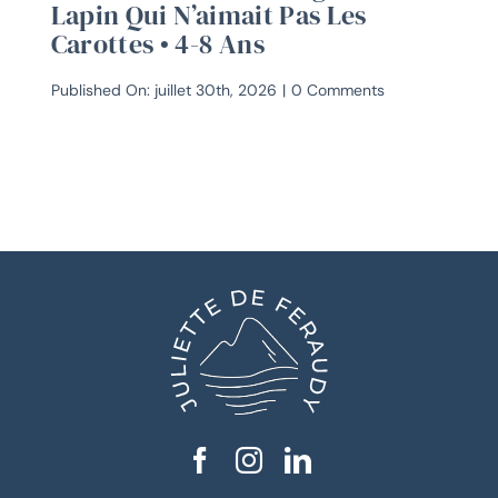
Lapin Qui N’aimait Pas Les
Album
Carottes • 4-8 Ans
4-
8
ans
on
Published On: juillet 30th, 2026
|
0 Comments
Pack
album
+
coloriage
Le
lapin
qui
n’aimait
pas
les
carottes
•
4-
8
ans