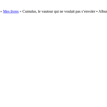
»
Mes livres
»
Cumulus, le vautour qui ne voulait pas s’envoler • Alb