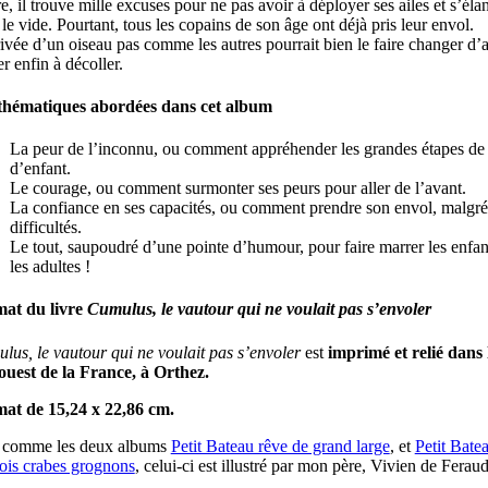
e, il trouve mille excuses pour ne pas avoir à déployer ses ailes et s’éla
le vide. Pourtant, tous les copains de son âge ont déjà pris leur envol.
ivée d’un oiseau pas comme les autres pourrait bien le faire changer d’a
er enfin à décoller.
thématiques abordées dans cet album
La peur de l’inconnu, ou comment appréhender les grandes étapes de 
d’enfant.
Le courage, ou comment surmonter ses peurs pour aller de l’avant.
La confiance en ses capacités, ou comment prendre son envol, malgré
difficultés.
Le tout, saupoudré d’une pointe d’humour, pour faire marrer les enfant
les adultes !
at du livre
Cumulus, le vautour qui ne voulait pas s’envoler
lus, le vautour qui ne voulait pas s’envoler
est
imprimé et relié dans 
ouest de la France, à Orthez.
at de 15,24 x 22,86 cm.
 comme les deux albums
Petit Bateau rêve de grand large
, et
Petit Batea
rois crabes grognons
, celui-ci est illustré par mon père, Vivien de Feraud