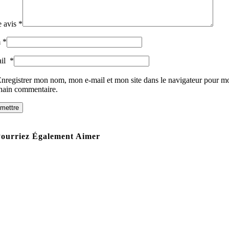
e avis
*
m
*
ail
*
nregistrer mon nom, mon e-mail et mon site dans le navigateur pour m
hain commentaire.
ourriez Également Aimer