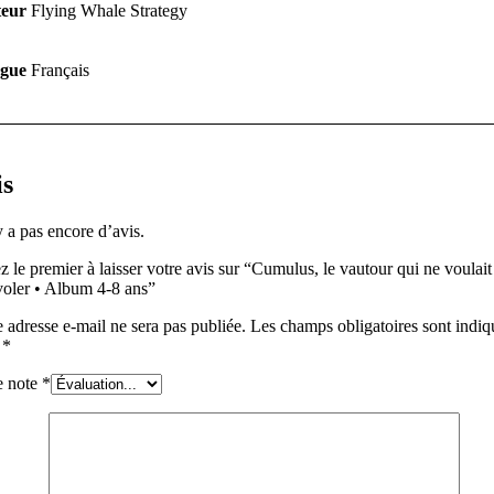
teur
Flying Whale Strategy
gue
Français
is
y a pas encore d’avis.
 le premier à laisser votre avis sur “Cumulus, le vautour qui ne voulait
voler • Album 4-8 ans”
 adresse e-mail ne sera pas publiée.
Les champs obligatoires sont indiq
c
*
e note
*