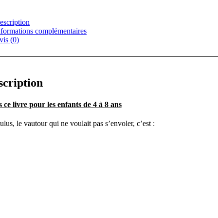
escription
nformations complémentaires
vis (0)
scription
 ce livre pour les enfants de 4 à 8 ans
us, le vautour qui ne voulait pas s’envoler, c’est :