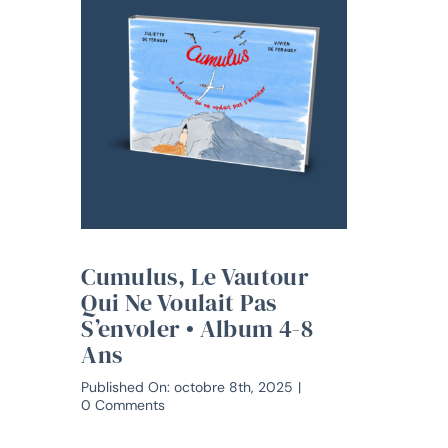
Cumulus, Le Vautour
Qui Ne Voulait Pas
S’envoler • Album 4-8
Ans
Published On: octobre 8th, 2025
|
on
0 Comments
Cumulus,
le