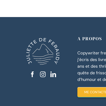
vautour
qui
ne
voulait
pas
s’envoler
•
Album
4-
A PROPOS
8
ans
Copywriter fre
j’écris des liv
ans et des thri
quête de friss
d’humour et d
ME CONTACTE